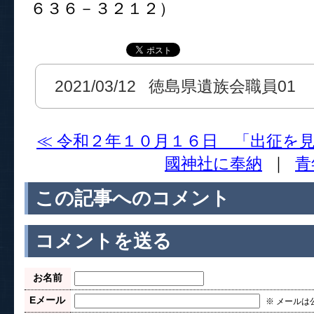
６３６－３２１２）
2021/03/12 徳島県遺族会職員01
≪ 令和２年１０月１６日 「出征を
國神社に奉納
｜
青
この記事へのコメント
コメントを送る
お名前
Eメール
※ メールは