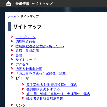
ホーム
>
サイトマップ
サイトマップ
トップページ
徳島県遺族会
徳島県戦没者記念館 - あしたへ -
組織・役員名簿
会報
サイトマップ
アクセス
活動方針事業計画
「戦没者を見送った家族像」建立
お知らせ
厚生労働省主催 慰霊巡拝のご案内
機関紙購読のおすすめ
第59回 沖縄「徳島の塔」参拝団のご案内
戦没者遺骨収集帰還事業
リンク